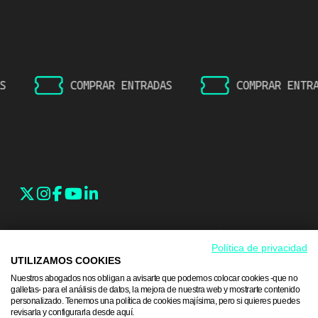
COMPRAR ENTRADAS
COMPRAR ENTRADA
SALA KAYA
PROGRAMACIÓN
Política de privacidad
DÓNDE ESTAMOS
PRÓXIMOS CONCIERTOS
UTILIZAMOS COOKIES
Nuestros abogados nos obligan a avisarte que podemos colocar cookies -que no
ORGANIZA TU EVENTO
ENTRADAS POR LISTA
galletas- para el análisis de datos, la mejora de nuestra web y mostrarte contenido
personalizado. Tenemos una política de cookies majísima, pero si quieres puedes
GALERÍA
RESERVADOS
revisarla y configurarla desde aquí.